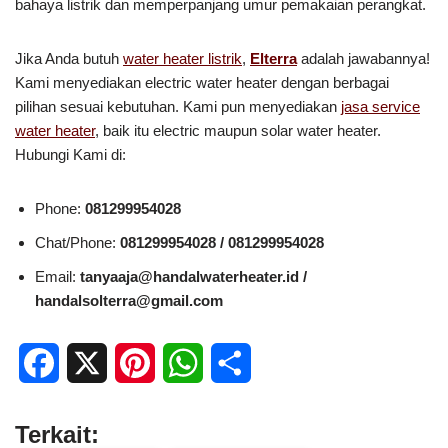
bahaya listrik dan memperpanjang umur pemakaian perangkat.
Jika Anda butuh
water heater listrik
,
Elterra
adalah jawabannya!
Kami menyediakan electric water heater dengan berbagai
pilihan sesuai kebutuhan. Kami pun menyediakan
jasa service
water heater
, baik itu electric maupun solar water heater.
Hubungi Kami di:
Phone:
081299954028
Chat/Phone:
081299954028 / 081299954028
Email:
tanyaaja@handalwaterheater.id /
handalsolterra@gmail.com
F
X
P
W
S
a
i
h
h
Terkait:
c
n
a
a