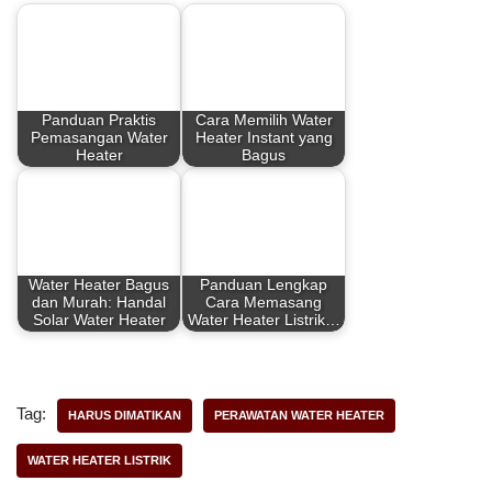
e
t
t
r
b
e
s
e
Panduan Praktis
Cara Memilih Water
o
r
A
Pemasangan Water
Heater Instant yang
Heater
Bagus
o
e
p
k
s
p
t
Water Heater Bagus
Panduan Lengkap
dan Murah: Handal
Cara Memasang
Solar Water Heater
Water Heater Listrik…
Tag:
HARUS DIMATIKAN
PERAWATAN WATER HEATER
WATER HEATER LISTRIK