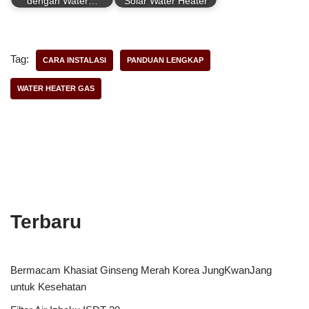
dengan Water…
Solar Water Heater
Tag:
CARA INSTALASI
PANDUAN LENGKAP
WATER HEATER GAS
Terbaru
Bermacam Khasiat Ginseng Merah Korea JungKwanJang
untuk Kesehatan