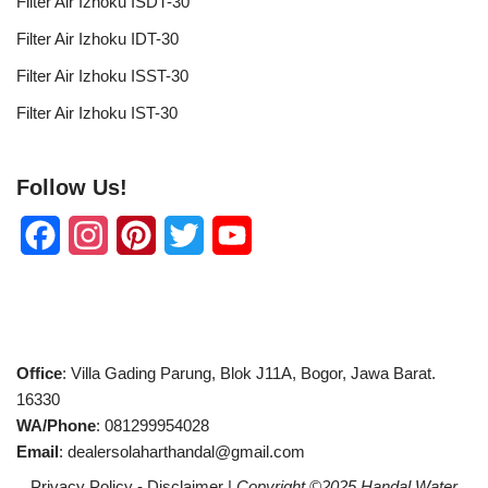
Filter Air Izhoku ISDT-30
Filter Air Izhoku IDT-30
Filter Air Izhoku ISST-30
Filter Air Izhoku IST-30
Follow Us!
F
I
P
T
Y
a
n
i
w
o
c
s
n
i
u
e
t
t
t
T
Office
: Villa Gading Parung, Blok J11A, Bogor, Jawa Barat.
b
a
e
t
u
16330
WA/Phone
: 081299954028
o
g
r
e
b
Email
: dealersolaharthandal@gmail.com
o
r
e
r
e
Privacy Policy
-
Disclaimer
|
Copyright ©2025
Handal Water