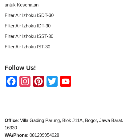
untuk Kesehatan
Filter Air Izhoku ISDT-30
Filter Air Izhoku IDT-30
Filter Air Izhoku ISST-30
Filter Air Izhoku IST-30
Follow Us!
F
I
P
T
Y
a
n
i
w
o
c
s
n
i
u
e
t
t
t
T
Office
: Villa Gading Parung, Blok J11A, Bogor, Jawa Barat.
b
a
e
t
u
16330
WA/Phone
: 081299954028
o
g
r
e
b