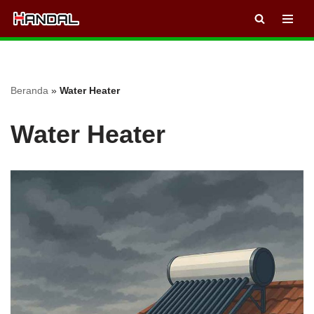
Lompat
ke
konten
Beranda
»
Water Heater
Water Heater