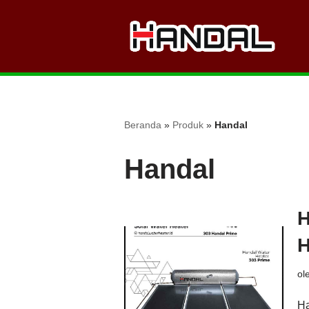
Lompat
ke
konten
Beranda
»
Produk
»
Handal
Handal
H
H
ol
Ha