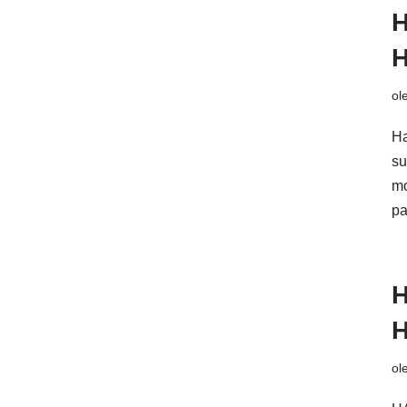
H
H
ol
Ha
su
mo
p
H
H
ol