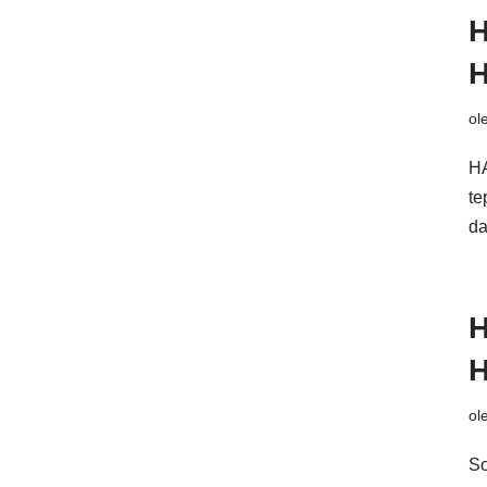
H
H
ol
HA
te
da
H
H
ol
So