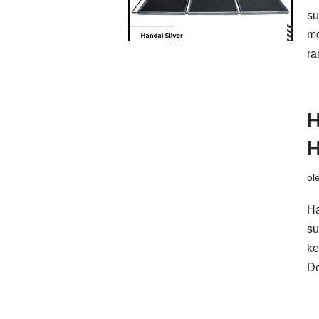
su
mo
r
H
H
ol
Ha
su
ke
D