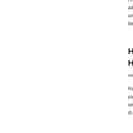
ad
un
li
H
H
ol
Ha
ya
se
d