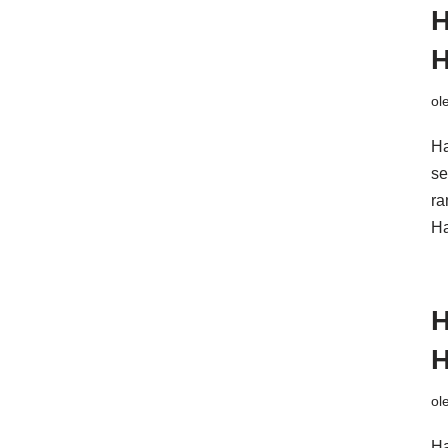
H
H
ol
Ha
se
ra
H
H
H
ol
Ha