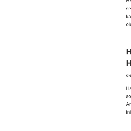
HA
se
ka
o
H
H
ol
HA
so
An
i