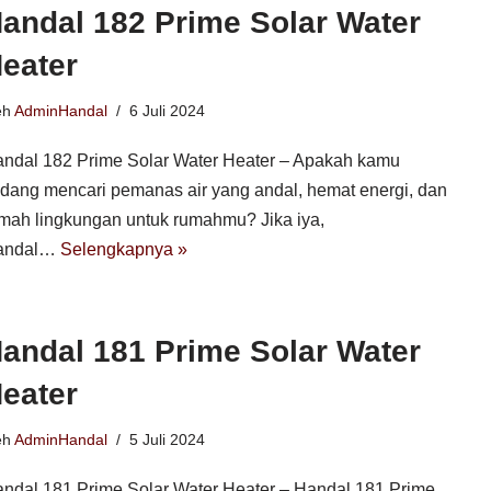
andal 182 Prime Solar Water
eater
eh
AdminHandal
6 Juli 2024
ndal 182 Prime Solar Water Heater – Apakah kamu
dang mencari pemanas air yang andal, hemat energi, dan
mah lingkungan untuk rumahmu? Jika iya,
andal…
Selengkapnya »
andal 181 Prime Solar Water
eater
eh
AdminHandal
5 Juli 2024
ndal 181 Prime Solar Water Heater – Handal 181 Prime