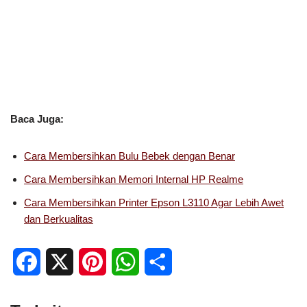
Baca Juga:
Cara Membersihkan Bulu Bebek dengan Benar
Cara Membersihkan Memori Internal HP Realme
Cara Membersihkan Printer Epson L3110 Agar Lebih Awet
dan Berkualitas
F
X
P
W
S
a
i
h
h