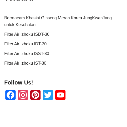
Bermacam Khasiat Ginseng Merah Korea JungKwanJang
untuk Kesehatan
Filter Air Izhoku ISDT-30
Filter Air Izhoku IDT-30
Filter Air Izhoku ISST-30
Filter Air Izhoku IST-30
Follow Us!
F
I
P
T
Y
a
n
i
w
o
c
s
n
i
u
e
t
t
t
T