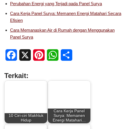
Perubahan Energi yang Terjadi pada Panel Surya
Cara Kerja Panel Surya: Memanen Energi Matahari Secara
Efisien
Cara Memanaskan Air di Rumah dengan Menggunakan
Panel Surya
F
X
P
W
S
a
i
h
h
Terkait:
c
n
a
a
e
t
t
r
b
e
s
e
Cara Kerja Panel
o
r
A
10 Ciri-ciri Makhluk
Surya: Memanen
Hidup
Energi Matahari…
o
e
p