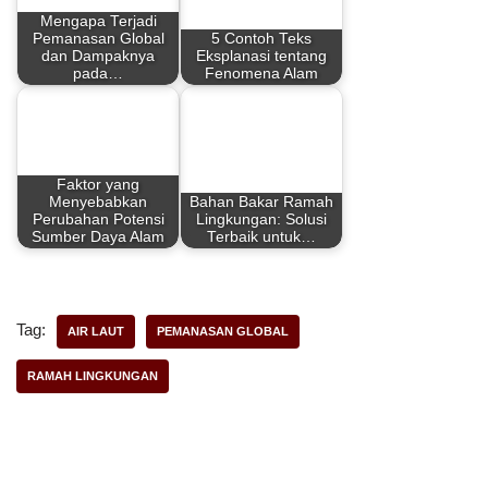
b
e
s
e
Mengapa Terjadi
Pemanasan Global
5 Contoh Teks
o
r
A
dan Dampaknya
Eksplanasi tentang
pada…
Fenomena Alam
o
e
p
k
s
p
t
Faktor yang
Menyebabkan
Bahan Bakar Ramah
Perubahan Potensi
Lingkungan: Solusi
Sumber Daya Alam
Terbaik untuk…
Tag:
AIR LAUT
PEMANASAN GLOBAL
RAMAH LINGKUNGAN