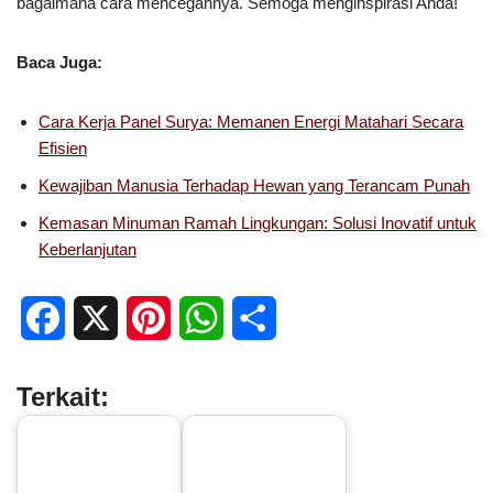
bagaimana cara mencegahnya. Semoga menginspirasi Anda!
Baca Juga:
Cara Kerja Panel Surya: Memanen Energi Matahari Secara
Efisien
Kewajiban Manusia Terhadap Hewan yang Terancam Punah
Kemasan Minuman Ramah Lingkungan: Solusi Inovatif untuk
Keberlanjutan
F
X
P
W
S
a
i
h
h
Terkait:
c
n
a
a
e
t
t
r