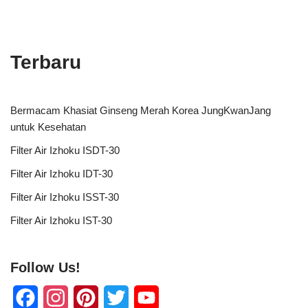
Terbaru
Bermacam Khasiat Ginseng Merah Korea JungKwanJang
untuk Kesehatan
Filter Air Izhoku ISDT-30
Filter Air Izhoku IDT-30
Filter Air Izhoku ISST-30
Filter Air Izhoku IST-30
Follow Us!
F
I
P
T
Y