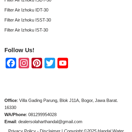
Filter Air Izhoku IDT-30
Filter Air Izhoku ISST-30
Filter Air Izhoku IST-30
Follow Us!
F
I
P
T
Y
a
n
i
w
o
c
s
n
i
u
e
t
t
t
T
Office
: Villa Gading Parung, Blok J11A, Bogor, Jawa Barat.
b
a
e
t
u
16330
WA/Phone
: 081299954028
o
g
r
e
b
Email
: dealersolaharthandal@gmail.com
o
r
e
r
e
Privacy Policy
-
Disclaimer
|
Copyright ©2025
Handal Water