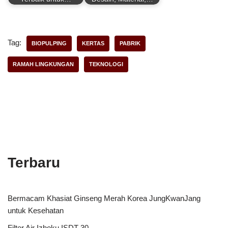
Tag:
BIOPULPING
KERTAS
PABRIK
RAMAH LINGKUNGAN
TEKNOLOGI
Terbaru
Bermacam Khasiat Ginseng Merah Korea JungKwanJang
untuk Kesehatan
Filter Air Izhoku ISDT-30