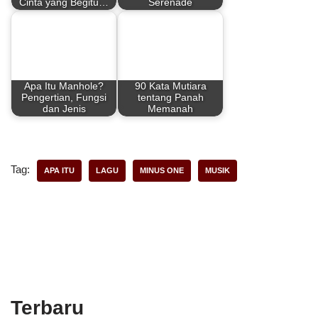
Cinta yang Begitu…
Serenade
o
e
p
k
s
p
t
Apa Itu Manhole?
90 Kata Mutiara
Pengertian, Fungsi
tentang Panah
dan Jenis
Memanah
Tag:
APA ITU
LAGU
MINUS ONE
MUSIK
Terbaru