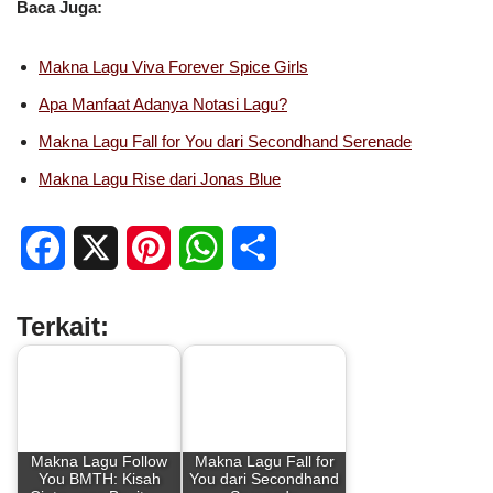
Baca Juga:
Makna Lagu Viva Forever Spice Girls
Apa Manfaat Adanya Notasi Lagu?
Makna Lagu Fall for You dari Secondhand Serenade
Makna Lagu Rise dari Jonas Blue
F
X
P
W
S
a
i
h
h
Terkait:
c
n
a
a
e
t
t
r
b
e
s
e
Makna Lagu Follow
Makna Lagu Fall for
o
r
A
You BMTH: Kisah
You dari Secondhand