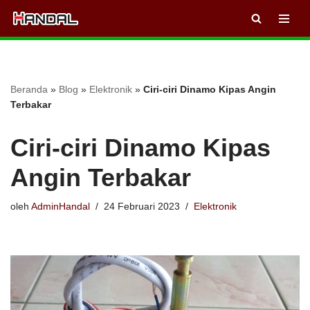
Lompat
ke
konten
Beranda
»
Blog
»
Elektronik
»
Ciri-ciri Dinamo Kipas Angin
Terbakar
Ciri-ciri Dinamo Kipas
Angin Terbakar
oleh
AdminHandal
24 Februari 2023
Elektronik