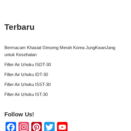
Terbaru
Bermacam Khasiat Ginseng Merah Korea JungKwanJang
untuk Kesehatan
Filter Air Izhoku ISDT-30
Filter Air Izhoku IDT-30
Filter Air Izhoku ISST-30
Filter Air Izhoku IST-30
Follow Us!
F
I
P
T
Y