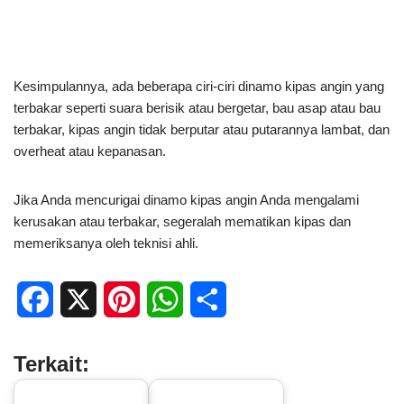
Kesimpulannya, ada beberapa ciri-ciri dinamo kipas angin yang
terbakar seperti suara berisik atau bergetar, bau asap atau bau
terbakar, kipas angin tidak berputar atau putarannya lambat, dan
overheat atau kepanasan.
Jika Anda mencurigai dinamo kipas angin Anda mengalami
kerusakan atau terbakar, segeralah mematikan kipas dan
memeriksanya oleh teknisi ahli.
F
X
P
W
S
a
i
h
h
Terkait:
c
n
a
a