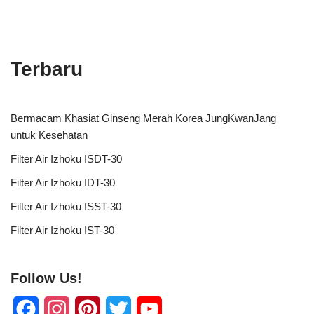
Terbaru
Bermacam Khasiat Ginseng Merah Korea JungKwanJang
untuk Kesehatan
Filter Air Izhoku ISDT-30
Filter Air Izhoku IDT-30
Filter Air Izhoku ISST-30
Filter Air Izhoku IST-30
Follow Us!
F
I
P
T
Y