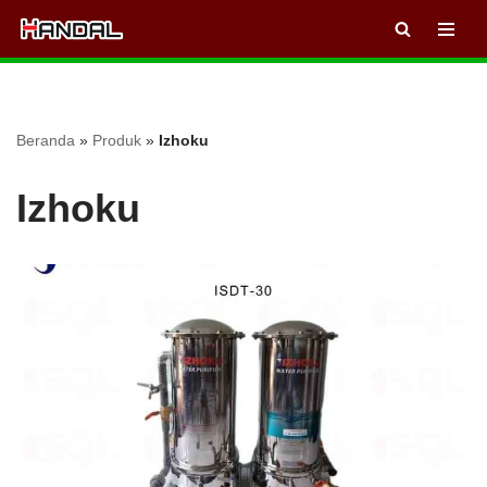
Lompat
ke
konten
Beranda
»
Produk
»
Izhoku
Izhoku