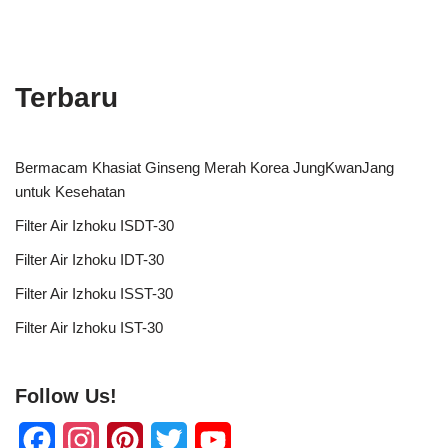
Terbaru
Bermacam Khasiat Ginseng Merah Korea JungKwanJang
untuk Kesehatan
Filter Air Izhoku ISDT-30
Filter Air Izhoku IDT-30
Filter Air Izhoku ISST-30
Filter Air Izhoku IST-30
Follow Us!
F
I
P
T
Y