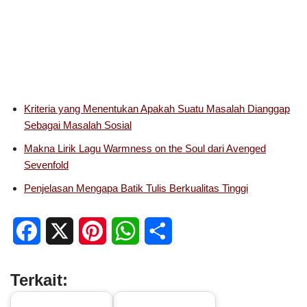
Kriteria yang Menentukan Apakah Suatu Masalah Dianggap
Sebagai Masalah Sosial
Makna Lirik Lagu Warmness on the Soul dari Avenged
Sevenfold
Penjelasan Mengapa Batik Tulis Berkualitas Tinggi
F
X
P
W
S
a
i
h
h
Terkait:
c
n
a
a