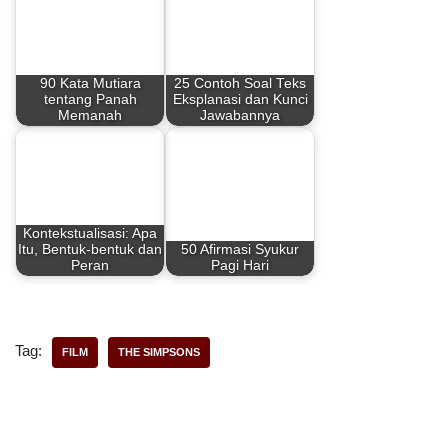
e
t
t
r
b
e
s
e
90 Kata Mutiara
25 Contoh Soal Teks
o
r
A
tentang Panah
Eksplanasi dan Kunci
Memanah
Jawabannya
o
e
p
k
s
p
t
Kontekstualisasi: Apa
Itu, Bentuk-bentuk dan
50 Afirmasi Syukur
Peran
Pagi Hari
Tag:
FILM
THE SIMPSONS