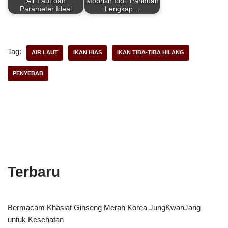
Air Laut dan
Moorish Idol: Panduan
Parameter Ideal
Lengkap…
Tag:
AIR LAUT
IKAN HIAS
IKAN TIBA-TIBA HILANG
PENYEBAB
Terbaru
Bermacam Khasiat Ginseng Merah Korea JungKwanJang
untuk Kesehatan