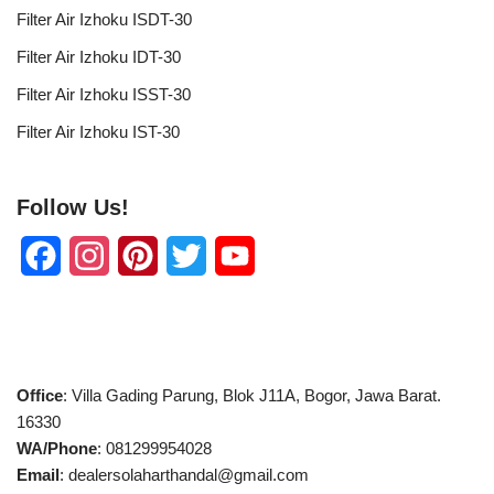
Filter Air Izhoku ISDT-30
Filter Air Izhoku IDT-30
Filter Air Izhoku ISST-30
Filter Air Izhoku IST-30
Follow Us!
F
I
P
T
Y
a
n
i
w
o
c
s
n
i
u
e
t
t
t
T
Office
: Villa Gading Parung, Blok J11A, Bogor, Jawa Barat.
b
a
e
t
u
16330
WA/Phone
: 081299954028
o
g
r
e
b
Email
: dealersolaharthandal@gmail.com
o
r
e
r
e