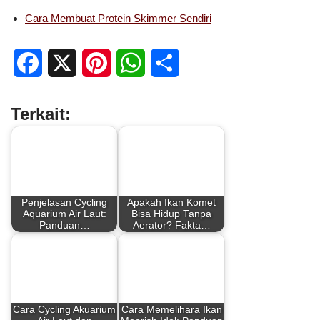
Cara Membuat Protein Skimmer Sendiri
F
X
P
W
S
a
i
h
h
Terkait:
c
n
a
a
e
t
t
r
b
e
s
e
Penjelasan Cycling
Apakah Ikan Komet
o
r
A
Aquarium Air Laut:
Bisa Hidup Tanpa
Panduan…
Aerator? Fakta…
o
e
p
k
s
p
t
Cara Cycling Akuarium
Cara Memelihara Ikan