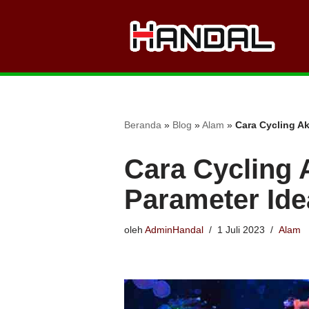
Lompat
ke
konten
Beranda
»
Blog
»
Alam
»
Cara Cycling Ak
Cara Cycling 
Parameter Ide
oleh
AdminHandal
1 Juli 2023
Alam