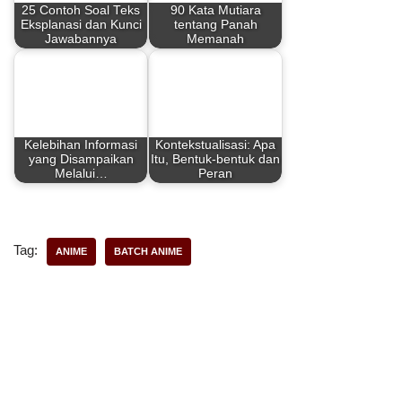
25 Contoh Soal Teks
90 Kata Mutiara
o
r
A
Eksplanasi dan Kunci
tentang Panah
Jawabannya
Memanah
o
e
p
k
s
p
t
Kelebihan Informasi
Kontekstualisasi: Apa
yang Disampaikan
Itu, Bentuk-bentuk dan
Melalui…
Peran
Tag:
ANIME
BATCH ANIME