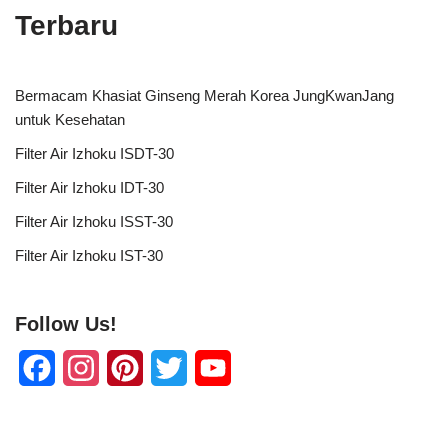
Terbaru
Bermacam Khasiat Ginseng Merah Korea JungKwanJang
untuk Kesehatan
Filter Air Izhoku ISDT-30
Filter Air Izhoku IDT-30
Filter Air Izhoku ISST-30
Filter Air Izhoku IST-30
Follow Us!
F
I
P
T
Y
a
n
i
w
o
c
s
n
i
u