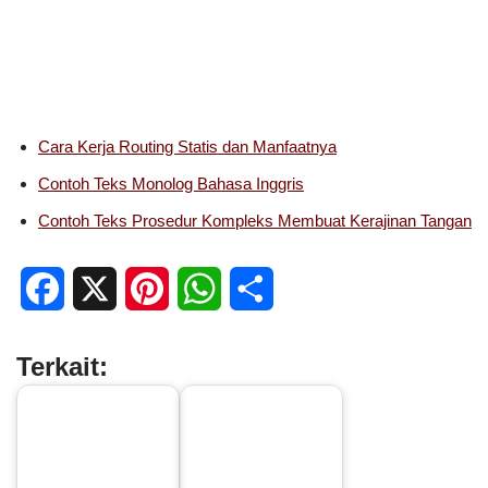
Cara Kerja Routing Statis dan Manfaatnya
Contoh Teks Monolog Bahasa Inggris
Contoh Teks Prosedur Kompleks Membuat Kerajinan Tangan
F
X
P
W
S
a
i
h
h
Terkait:
c
n
a
a
e
t
t
r
b
e
s
e