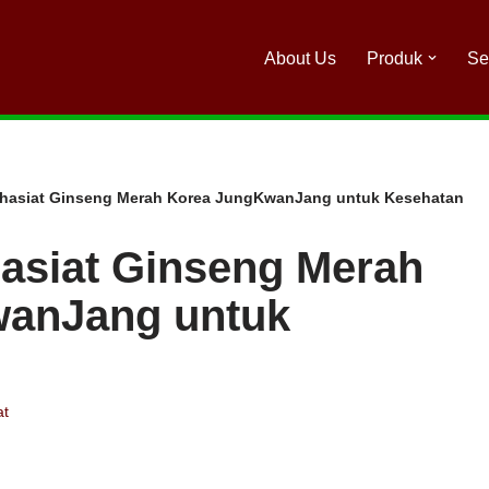
About Us
Produk
Se
hasiat Ginseng Merah Korea JungKwanJang untuk Kesehatan
siat Ginseng Merah
anJang untuk
at