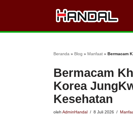
Lompat
ke
konten
Beranda
»
Blog
»
Manfaat
»
Bermacam K
Bermacam Kha
Korea JungKw
Kesehatan
oleh
AdminHandal
8 Juli 2026
Manfa