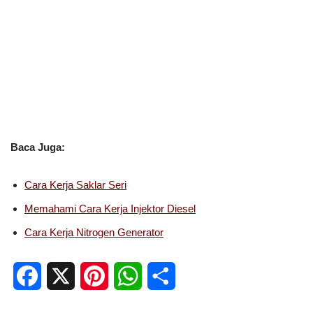
Baca Juga:
Cara Kerja Saklar Seri
Memahami Cara Kerja Injektor Diesel
Cara Kerja Nitrogen Generator
F
X
P
W
S
a
i
h
h