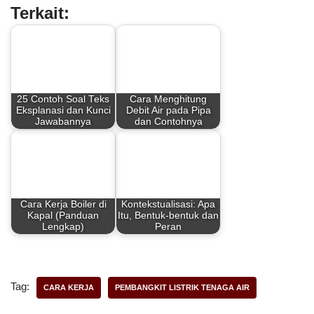
Terkait:
c
n
a
a
e
t
t
r
b
e
s
e
25 Contoh Soal Teks
Cara Menghitung
o
r
A
Eksplanasi dan Kunci
Debit Air pada Pipa
Jawabannya
dan Contohnya
o
e
p
k
s
p
t
Cara Kerja Boiler di
Kontekstualisasi: Apa
Kapal (Panduan
Itu, Bentuk-bentuk dan
Lengkap)
Peran
Tag:
CARA KERJA
PEMBANGKIT LISTRIK TENAGA AIR