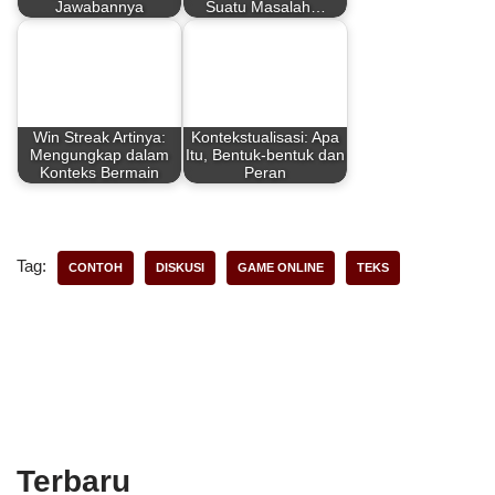
Jawabannya
Suatu Masalah…
o
e
p
k
s
p
t
Win Streak Artinya:
Kontekstualisasi: Apa
Mengungkap dalam
Itu, Bentuk-bentuk dan
Konteks Bermain
Peran
Tag:
CONTOH
DISKUSI
GAME ONLINE
TEKS
Terbaru