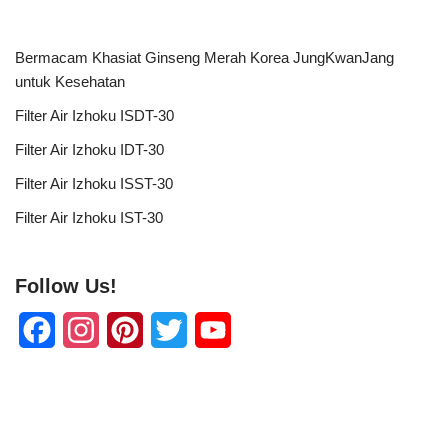
Bermacam Khasiat Ginseng Merah Korea JungKwanJang
untuk Kesehatan
Filter Air Izhoku ISDT-30
Filter Air Izhoku IDT-30
Filter Air Izhoku ISST-30
Filter Air Izhoku IST-30
Follow Us!
F
I
P
T
Y
a
n
i
w
o
c
s
n
i
u
e
t
t
t
T