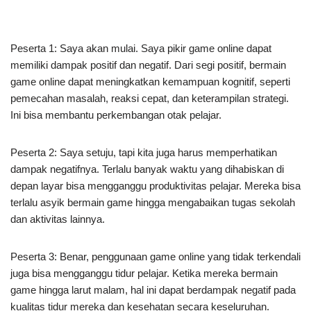
Peserta 1: Saya akan mulai. Saya pikir game online dapat
memiliki dampak positif dan negatif. Dari segi positif, bermain
game online dapat meningkatkan kemampuan kognitif, seperti
pemecahan masalah, reaksi cepat, dan keterampilan strategi.
Ini bisa membantu perkembangan otak pelajar.
Peserta 2: Saya setuju, tapi kita juga harus memperhatikan
dampak negatifnya. Terlalu banyak waktu yang dihabiskan di
depan layar bisa mengganggu produktivitas pelajar. Mereka bisa
terlalu asyik bermain game hingga mengabaikan tugas sekolah
dan aktivitas lainnya.
Peserta 3: Benar, penggunaan game online yang tidak terkendali
juga bisa mengganggu tidur pelajar. Ketika mereka bermain
game hingga larut malam, hal ini dapat berdampak negatif pada
kualitas tidur mereka dan kesehatan secara keseluruhan.