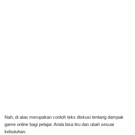
Nah, di atas merupakan contoh teks diskusi tentang dampak
game online bagi pelajar. Anda bisa tiru dan ubah sesuai
kebutuhan.