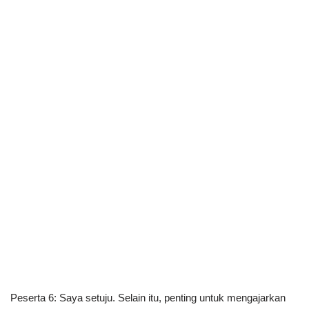
Peserta 6: Saya setuju. Selain itu, penting untuk mengajarkan