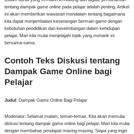
tentang dampak game online pada pelajar adalah penting. Artikel
ini akan memberikan wawasan mendalam tentang bagaimana
kita dapat menjembatani kesenangan bermain game dengan
kebutuhan pendidikan dan keseimbangan dalam kehidupan
pelajar. Mari kita mulai menjelajahi topik yang menarik ini
bersama-sama.
Contoh Teks Diskusi tentang
Dampak Game Online bagi
Pelajar
Judul
: Dampak Game Online Bagi Pelajar
Moderator: Selamat malam, teman-teman. Kita akan memulai
diskusi tentang dampak game online bagi pelajar. Mari kita mulai
dengan membahas pendapat masing-masing. Siapa yang ingin