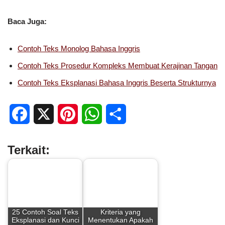
Baca Juga:
Contoh Teks Monolog Bahasa Inggris
Contoh Teks Prosedur Kompleks Membuat Kerajinan Tangan
Contoh Teks Eksplanasi Bahasa Inggris Beserta Strukturnya
F
X
P
W
S
a
i
h
h
Terkait:
c
n
a
a
e
t
t
r
b
e
s
e
25 Contoh Soal Teks
Kriteria yang
o
r
A
Eksplanasi dan Kunci
Menentukan Apakah