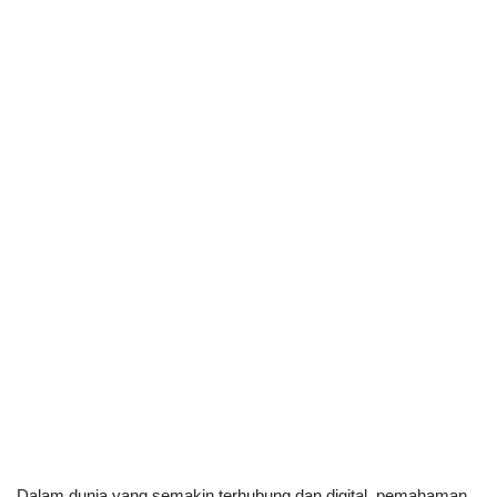
Dalam dunia yang semakin terhubung dan digital, pemahaman