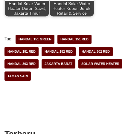
Handal Solar Water
Handal Solar Water
Heater Duren Sawit,
Heater Kebon Jeruk:
Jakarta Timur
Retail & Service
Tag:
HANDAL 151 GREEN
HANDAL 151 RED
HANDAL 181 RED
HANDAL 182 RED
HANDAL 302 RED
HANDAL 303 RED
JAKARTA BARAT
SOLAR WATER HEATER
TAMAN SARI
Terbaru