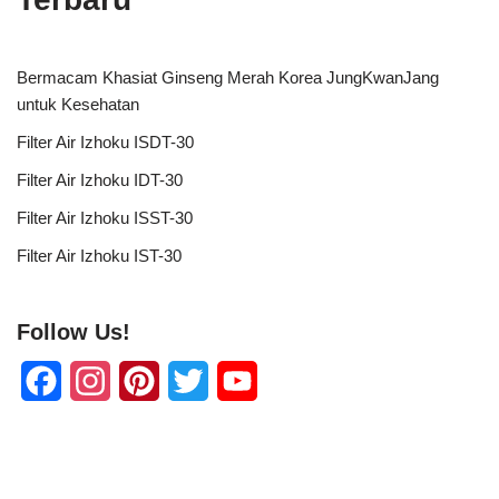
Bermacam Khasiat Ginseng Merah Korea JungKwanJang
untuk Kesehatan
Filter Air Izhoku ISDT-30
Filter Air Izhoku IDT-30
Filter Air Izhoku ISST-30
Filter Air Izhoku IST-30
Follow Us!
F
I
P
T
Y
a
n
i
w
o
c
s
n
i
u