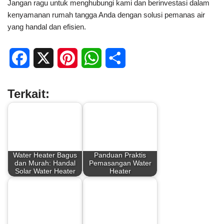
Jangan ragu untuk menghubungi kami dan berinvestasi dalam
kenyamanan rumah tangga Anda dengan solusi pemanas air
yang handal dan efisien.
F
X
P
W
S
a
i
h
h
Terkait:
c
n
a
a
e
t
t
r
b
e
s
e
Water Heater Bagus
Panduan Praktis
o
r
A
dan Murah: Handal
Pemasangan Water
Solar Water Heater
Heater
o
e
p
k
s
p
t