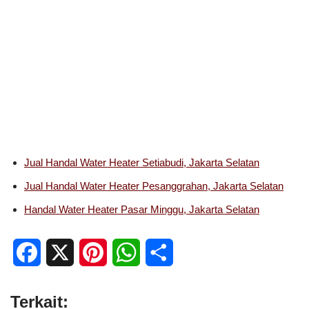
Jual Handal Water Heater Setiabudi, Jakarta Selatan
Jual Handal Water Heater Pesanggrahan, Jakarta Selatan
Handal Water Heater Pasar Minggu, Jakarta Selatan
F
X
P
W
S
a
i
h
h
Terkait:
c
n
a
a