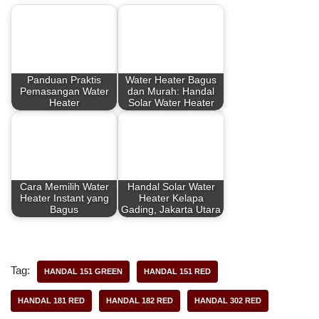
e
t
t
r
b
e
s
e
Panduan Praktis
Water Heater Bagus
o
r
A
Pemasangan Water
dan Murah: Handal
Heater
Solar Water Heater
o
e
p
k
s
p
t
Cara Memilih Water
Handal Solar Water
Heater Instant yang
Heater Kelapa
Bagus
Gading, Jakarta Utara
Tag:
HANDAL 151 GREEN
HANDAL 151 RED
HANDAL 181 RED
HANDAL 182 RED
HANDAL 302 RED