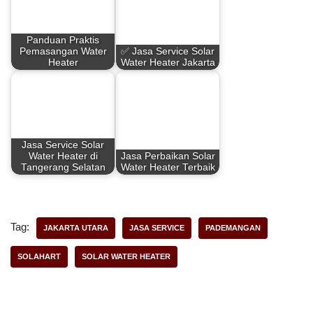
b
e
s
e
Panduan Praktis
o
r
A
Pemasangan Water
✅ Jasa Service Solar
Heater
Water Heater Jakarta
o
e
p
k
s
p
t
Jasa Service Solar
Water Heater di
Jasa Perbaikan Solar
Tangerang Selatan
Water Heater Terbaik
Tag:
JAKARTA UTARA
JASA SERVICE
PADEMANGAN
SOLAHART
SOLAR WATER HEATER