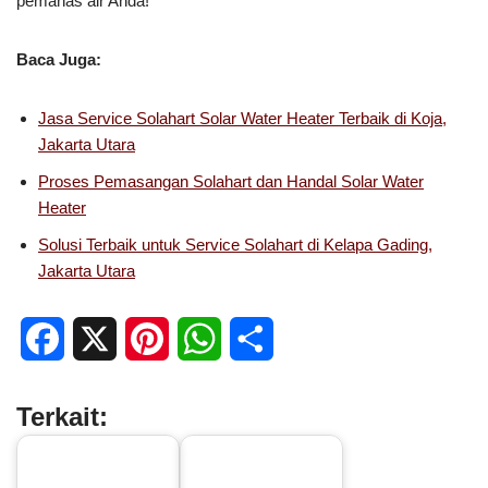
pemanas air Anda!
Baca Juga:
Jasa Service Solahart Solar Water Heater Terbaik di Koja,
Jakarta Utara
Proses Pemasangan Solahart dan Handal Solar Water
Heater
Solusi Terbaik untuk Service Solahart di Kelapa Gading,
Jakarta Utara
F
X
P
W
S
a
i
h
h
Terkait:
c
n
a
a
e
t
t
r