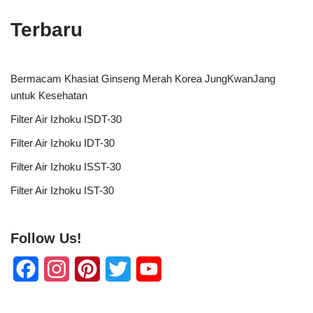
Terbaru
Bermacam Khasiat Ginseng Merah Korea JungKwanJang
untuk Kesehatan
Filter Air Izhoku ISDT-30
Filter Air Izhoku IDT-30
Filter Air Izhoku ISST-30
Filter Air Izhoku IST-30
Follow Us!
F
I
P
T
Y
a
n
i
w
o