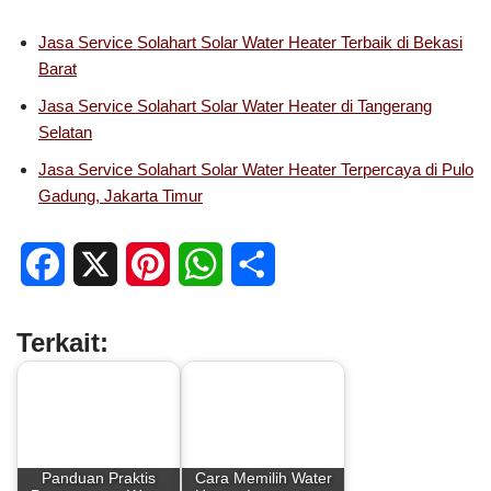
Jasa Service Solahart Solar Water Heater Terbaik di Bekasi
Barat
Jasa Service Solahart Solar Water Heater di Tangerang
Selatan
Jasa Service Solahart Solar Water Heater Terpercaya di Pulo
Gadung, Jakarta Timur
F
X
P
W
S
a
i
h
h
Terkait:
c
n
a
a
e
t
t
r
b
e
s
e
Panduan Praktis
Cara Memilih Water
o
r
A