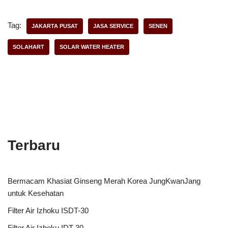
Tag:
JAKARTA PUSAT
JASA SERVICE
SENEN
SOLAHART
SOLAR WATER HEATER
Terbaru
Bermacam Khasiat Ginseng Merah Korea JungKwanJang
untuk Kesehatan
Filter Air Izhoku ISDT-30
Filter Air Izhoku IDT-30