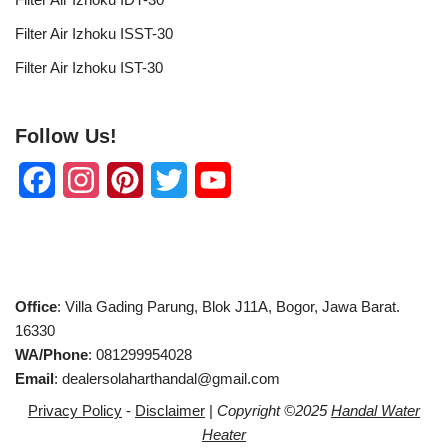
Filter Air Izhoku ISST-30
Filter Air Izhoku IST-30
Follow Us!
F
I
P
T
Y
a
n
i
w
o
c
s
n
i
u
e
t
t
t
T
Office
: Villa Gading Parung, Blok J11A, Bogor, Jawa Barat.
b
a
e
t
u
16330
WA/Phone
: 081299954028
o
g
r
e
b
Email
: dealersolaharthandal@gmail.com
o
r
e
r
e
Privacy Policy
-
Disclaimer
|
Copyright ©2025
Handal Water
k
a
s
C
Heater