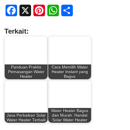
F
X
P
W
S
a
i
h
h
Terkait:
c
n
a
a
e
t
t
r
b
e
s
e
Panduan Praktis
Cara Memilih Water
o
r
A
Pemasangan Water
Heater Instant yang
Heater
Bagus
o
e
p
k
s
p
t
Water Heater Bagus
Jasa Perbaikan Solar
dan Murah: Handal
Water Heater Terbaik
Solar Water Heater