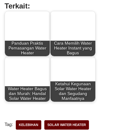
Terkait:
c
n
a
a
e
t
t
r
b
e
s
e
Panduan Praktis
Cara Memilih Water
o
r
A
Pemasangan Water
Heater Instant yang
Heater
Bagus
o
e
p
k
s
p
t
Ketahui Kegunaan
Water Heater Bagus
Solar Water Heater
dan Murah: Handal
dan Segudang
Solar Water Heater
Manfaatnya
Tag:
KELEBIHAN
SOLAR WATER HEATER