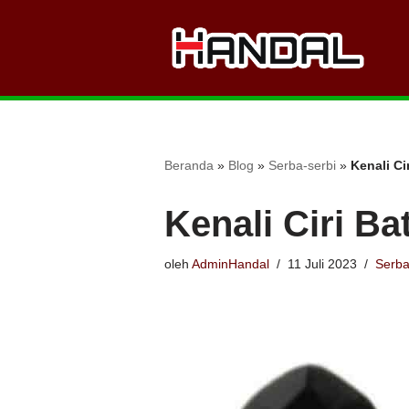
Lompat
ke
konten
Beranda
»
Blog
»
Serba-serbi
»
Kenali Ci
Kenali Ciri Ba
oleh
AdminHandal
11 Juli 2023
Serba