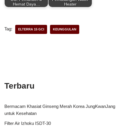
Hemat Daya…
Heater
Tag:
ELTERRA 15 GCI
KEUNGGULAN
Terbaru
Bermacam Khasiat Ginseng Merah Korea JungKwanJang
untuk Kesehatan
Filter Air Izhoku ISDT-30