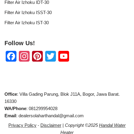
Filter Air Izhoku IDT-30
Filter Air Izhoku ISST-30
Filter Air Izhoku IST-30
Follow Us!
F
I
P
T
Y
a
n
i
w
o
c
s
n
i
u
e
t
t
t
T
Office
: Villa Gading Parung, Blok J11A, Bogor, Jawa Barat.
b
a
e
t
u
16330
WA/Phone
: 081299954028
o
g
r
e
b
Email
: dealersolaharthandal@gmail.com
o
r
e
r
e
Privacy Policy
-
Disclaimer
|
Copyright ©2025
Handal Water
k
a
s
C
Heater