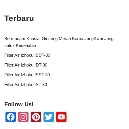
Terbaru
Bermacam Khasiat Ginseng Merah Korea JungKwanJang
untuk Kesehatan
Filter Air Izhoku ISDT-30
Filter Air Izhoku IDT-30
Filter Air Izhoku ISST-30
Filter Air Izhoku IST-30
Follow Us!
F
I
P
T
Y
a
n
i
w
o