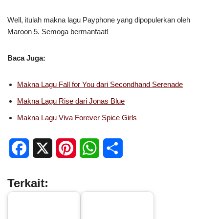
Well, itulah makna lagu Payphone yang dipopulerkan oleh
Maroon 5. Semoga bermanfaat!
Baca Juga:
Makna Lagu Fall for You dari Secondhand Serenade
Makna Lagu Rise dari Jonas Blue
Makna Lagu Viva Forever Spice Girls
F
X
P
W
S
a
i
h
h
Terkait:
c
n
a
a
e
t
t
r