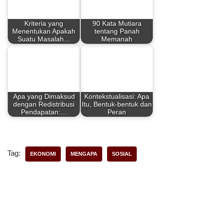
b
e
s
e
Kriteria yang
90 Kata Mutiara
o
r
A
Menentukan Apakah
tentang Panah
Suatu Masalah…
Memanah
o
e
p
k
s
p
t
Apa yang Dimaksud
Kontekstualisasi: Apa
dengan Redistribusi
Itu, Bentuk-bentuk dan
Pendapatan:…
Peran
Tag:
EKONOMI
MENGAPA
SOSIAL