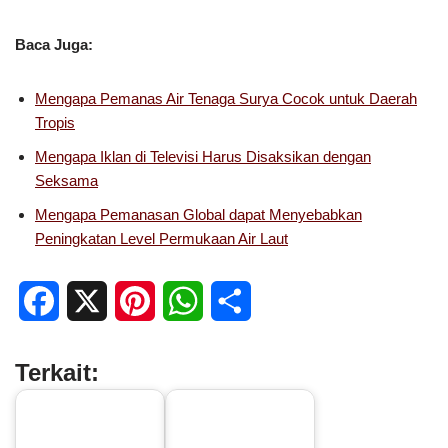
Baca Juga:
Mengapa Pemanas Air Tenaga Surya Cocok untuk Daerah
Tropis
Mengapa Iklan di Televisi Harus Disaksikan dengan
Seksama
Mengapa Pemanasan Global dapat Menyebabkan
Peningkatan Level Permukaan Air Laut
F
X
P
W
S
a
i
h
h
Terkait:
c
n
a
a
e
t
t
r