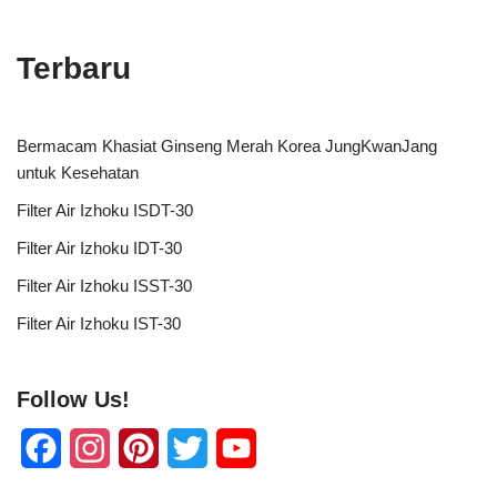
Terbaru
Bermacam Khasiat Ginseng Merah Korea JungKwanJang
untuk Kesehatan
Filter Air Izhoku ISDT-30
Filter Air Izhoku IDT-30
Filter Air Izhoku ISST-30
Filter Air Izhoku IST-30
Follow Us!
F
I
P
T
Y
a
n
i
w
o