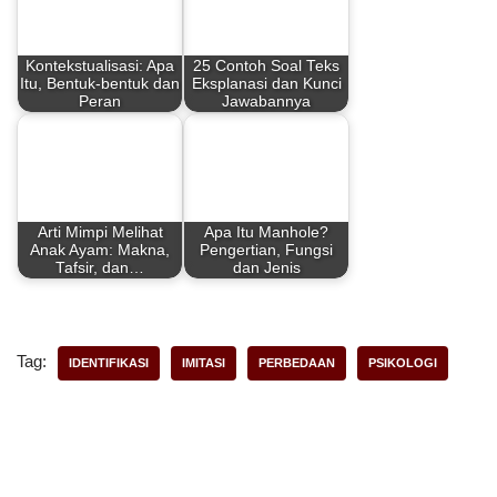
b
e
s
e
Kontekstualisasi: Apa
25 Contoh Soal Teks
o
r
A
Itu, Bentuk-bentuk dan
Eksplanasi dan Kunci
Peran
Jawabannya
o
e
p
k
s
p
t
Arti Mimpi Melihat
Apa Itu Manhole?
Anak Ayam: Makna,
Pengertian, Fungsi
Tafsir, dan…
dan Jenis
Tag:
IDENTIFIKASI
IMITASI
PERBEDAAN
PSIKOLOGI