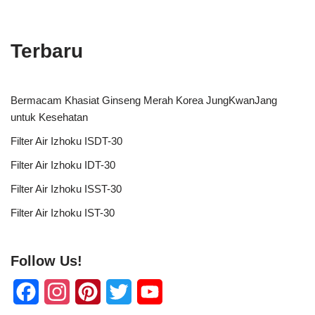
Terbaru
Bermacam Khasiat Ginseng Merah Korea JungKwanJang
untuk Kesehatan
Filter Air Izhoku ISDT-30
Filter Air Izhoku IDT-30
Filter Air Izhoku ISST-30
Filter Air Izhoku IST-30
Follow Us!
F
I
P
T
Y