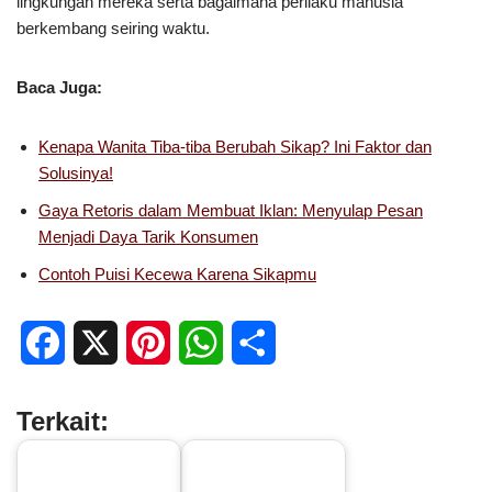
lingkungan mereka serta bagaimana perilaku manusia
berkembang seiring waktu.
Baca Juga:
Kenapa Wanita Tiba-tiba Berubah Sikap? Ini Faktor dan
Solusinya!
Gaya Retoris dalam Membuat Iklan: Menyulap Pesan
Menjadi Daya Tarik Konsumen
Contoh Puisi Kecewa Karena Sikapmu
F
X
P
W
S
a
i
h
h
Terkait:
c
n
a
a
e
t
t
r