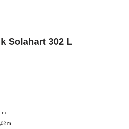
k Solahart 302 L
1 m
1,02 m