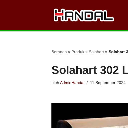
Lompat
ke
konten
Beranda
»
Produk
»
Solahart
»
Solahart 
Solahart 302 
oleh
AdminHandal
11 September 2024