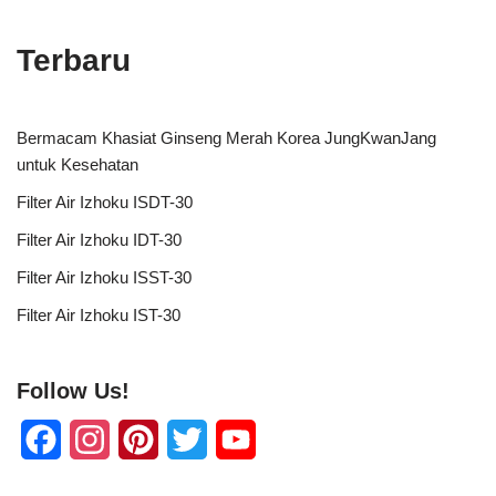
Terbaru
Bermacam Khasiat Ginseng Merah Korea JungKwanJang
untuk Kesehatan
Filter Air Izhoku ISDT-30
Filter Air Izhoku IDT-30
Filter Air Izhoku ISST-30
Filter Air Izhoku IST-30
Follow Us!
F
I
P
T
Y
a
n
i
w
o