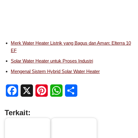
Merk Water Heater Listrik yang Bagus dan Aman: Elterra 10
EF
Solar Water Heater untuk Proses Industri
Mengenal Sistem Hybrid Solar Water Heater
F
X
P
W
S
a
i
h
h
Terkait:
c
n
a
a
e
t
t
r