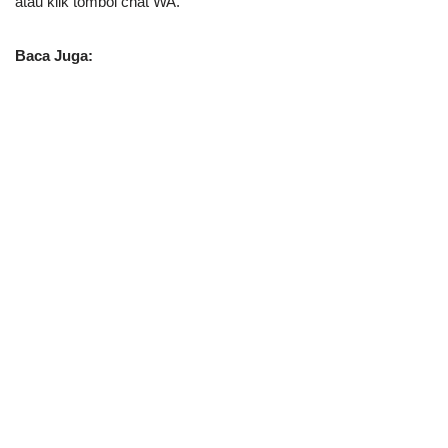
atau klik tombol chat WA.
Baca Juga: