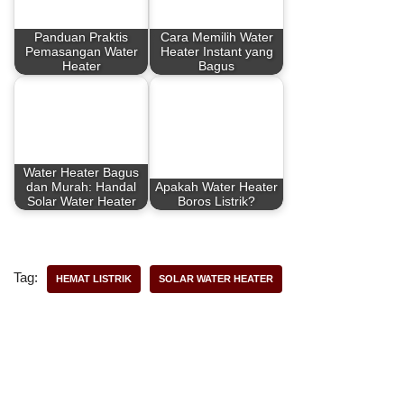
b
e
s
e
Panduan Praktis
Cara Memilih Water
o
r
A
Pemasangan Water
Heater Instant yang
Heater
Bagus
o
e
p
k
s
p
t
Water Heater Bagus
dan Murah: Handal
Apakah Water Heater
Solar Water Heater
Boros Listrik?
Tag:
HEMAT LISTRIK
SOLAR WATER HEATER