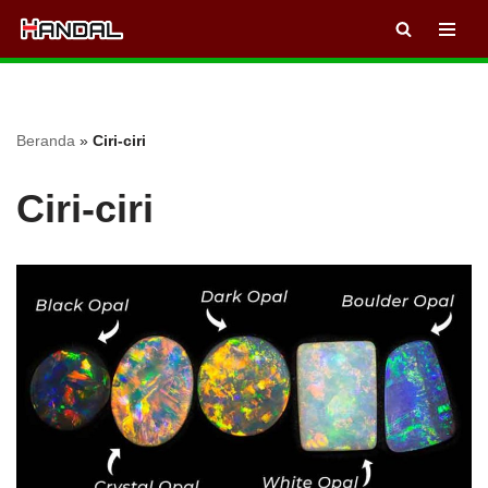
Lompat
ke
konten
Beranda
»
Ciri-ciri
Ciri-ciri