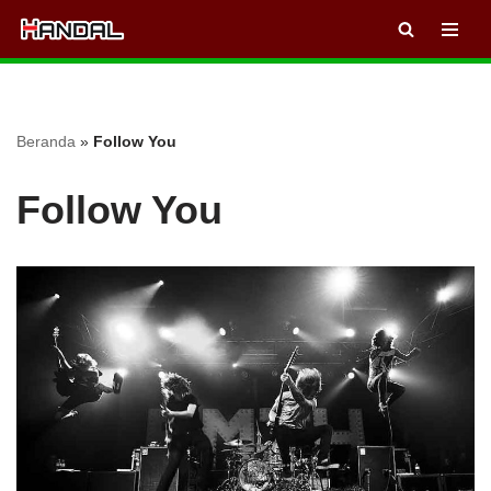
Lompat
ke
konten
Beranda
»
Follow You
Follow You