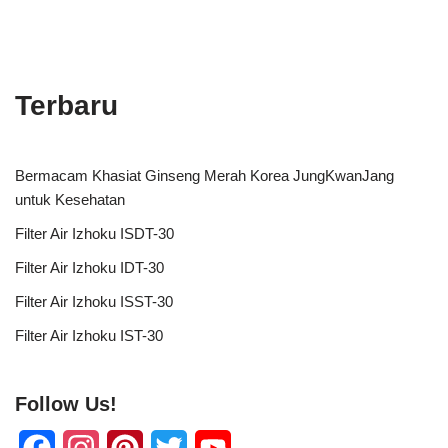
Terbaru
Bermacam Khasiat Ginseng Merah Korea JungKwanJang
untuk Kesehatan
Filter Air Izhoku ISDT-30
Filter Air Izhoku IDT-30
Filter Air Izhoku ISST-30
Filter Air Izhoku IST-30
Follow Us!
F
I
P
T
Y