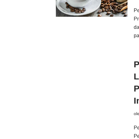
Pe
Pr
da
pa
P
L
P
I
ol
Pe
Pe