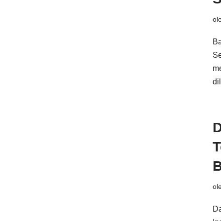
ol
Ba
Se
me
di
D
T
B
ol
Da