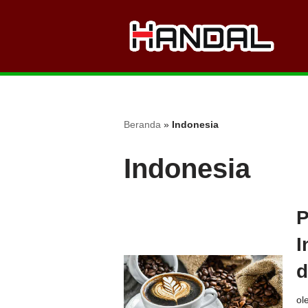
Lompat
ke
konten
Beranda
»
Indonesia
Indonesia
P
I
d
ol