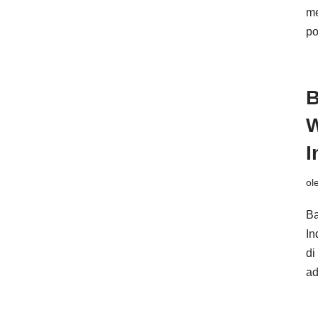
me
po
B
W
I
ol
Ba
In
di
ad