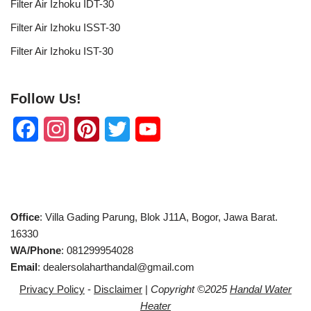
Filter Air Izhoku IDT-30
Filter Air Izhoku ISST-30
Filter Air Izhoku IST-30
Follow Us!
F
I
P
T
Y
a
n
i
w
o
c
s
n
i
u
e
t
t
t
T
Office
: Villa Gading Parung, Blok J11A, Bogor, Jawa Barat.
b
a
e
t
u
16330
WA/Phone
: 081299954028
o
g
r
e
b
Email
: dealersolaharthandal@gmail.com
o
r
e
r
e
Privacy Policy
-
Disclaimer
|
Copyright ©2025
Handal Water
k
a
s
C
Heater