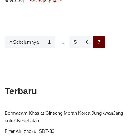
sekarang…
Selengkapnya »
« Sebelumnya
1
…
5
6
7
Terbaru
Bermacam Khasiat Ginseng Merah Korea JungKwanJang
untuk Kesehatan
Filter Air Izhoku ISDT-30