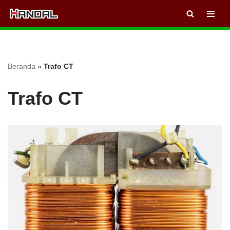
Lompat
ke
konten
Beranda
»
Trafo CT
Trafo CT