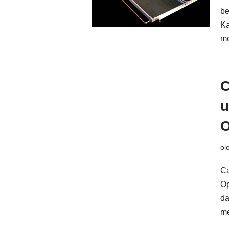
be
Ka
m
C
u
O
ol
Ca
Op
da
m