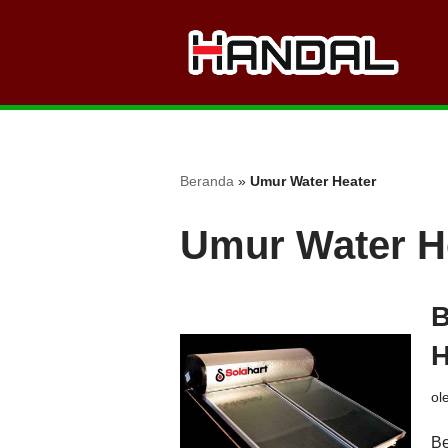
Lompat
ke
konten
Beranda
»
Umur Water Heater
Umur Water H
B
H
ol
Be