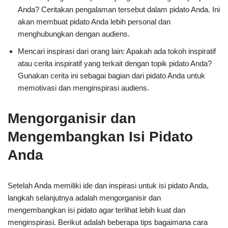
Anda? Ceritakan pengalaman tersebut dalam pidato Anda. Ini
akan membuat pidato Anda lebih personal dan
menghubungkan dengan audiens.
Mencari inspirasi dari orang lain: Apakah ada tokoh inspiratif
atau cerita inspiratif yang terkait dengan topik pidato Anda?
Gunakan cerita ini sebagai bagian dari pidato Anda untuk
memotivasi dan menginspirasi audiens.
Mengorganisir dan
Mengembangkan Isi Pidato
Anda
Setelah Anda memiliki ide dan inspirasi untuk isi pidato Anda,
langkah selanjutnya adalah mengorganisir dan
mengembangkan isi pidato agar terlihat lebih kuat dan
menginspirasi. Berikut adalah beberapa tips bagaimana cara