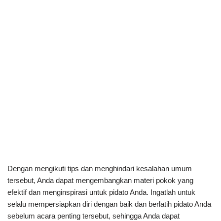
Dengan mengikuti tips dan menghindari kesalahan umum
tersebut, Anda dapat mengembangkan materi pokok yang
efektif dan menginspirasi untuk pidato Anda. Ingatlah untuk
selalu mempersiapkan diri dengan baik dan berlatih pidato Anda
sebelum acara penting tersebut, sehingga Anda dapat