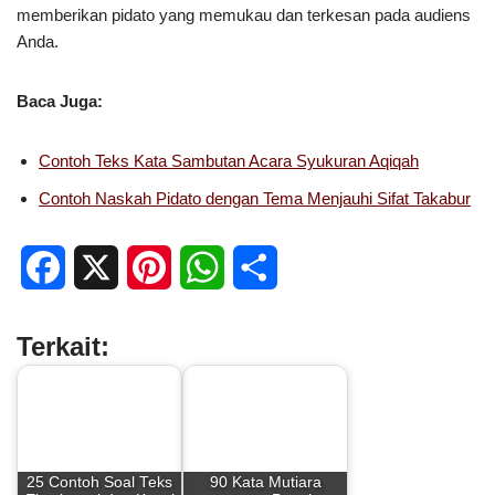
memberikan pidato yang memukau dan terkesan pada audiens
Anda.
Baca Juga:
Contoh Teks Kata Sambutan Acara Syukuran Aqiqah
Contoh Naskah Pidato dengan Tema Menjauhi Sifat Takabur
F
X
P
W
S
a
i
h
h
Terkait:
c
n
a
a
e
t
t
r
b
e
s
e
25 Contoh Soal Teks
90 Kata Mutiara
o
r
A