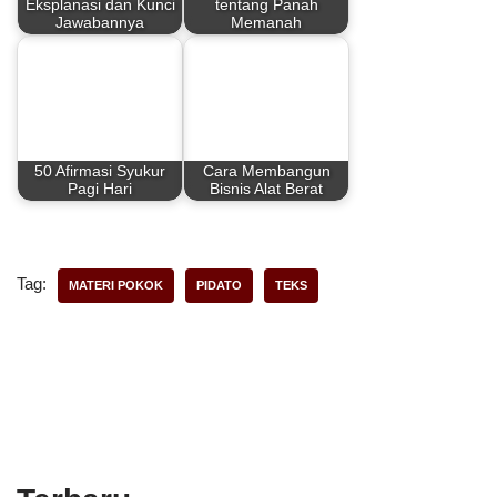
Eksplanasi dan Kunci
tentang Panah
Jawabannya
Memanah
o
e
p
k
s
p
t
50 Afirmasi Syukur
Cara Membangun
Pagi Hari
Bisnis Alat Berat
Tag:
MATERI POKOK
PIDATO
TEKS