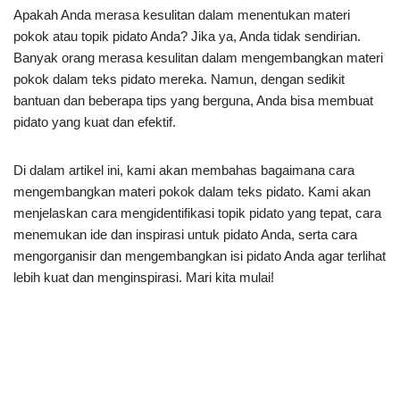
Apakah Anda merasa kesulitan dalam menentukan materi
pokok atau topik pidato Anda? Jika ya, Anda tidak sendirian.
Banyak orang merasa kesulitan dalam mengembangkan materi
pokok dalam teks pidato mereka. Namun, dengan sedikit
bantuan dan beberapa tips yang berguna, Anda bisa membuat
pidato yang kuat dan efektif.
Di dalam artikel ini, kami akan membahas bagaimana cara
mengembangkan materi pokok dalam teks pidato. Kami akan
menjelaskan cara mengidentifikasi topik pidato yang tepat, cara
menemukan ide dan inspirasi untuk pidato Anda, serta cara
mengorganisir dan mengembangkan isi pidato Anda agar terlihat
lebih kuat dan menginspirasi. Mari kita mulai!