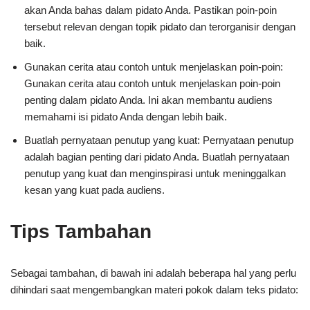
akan Anda bahas dalam pidato Anda. Pastikan poin-poin
tersebut relevan dengan topik pidato dan terorganisir dengan
baik.
Gunakan cerita atau contoh untuk menjelaskan poin-poin:
Gunakan cerita atau contoh untuk menjelaskan poin-poin
penting dalam pidato Anda. Ini akan membantu audiens
memahami isi pidato Anda dengan lebih baik.
Buatlah pernyataan penutup yang kuat: Pernyataan penutup
adalah bagian penting dari pidato Anda. Buatlah pernyataan
penutup yang kuat dan menginspirasi untuk meninggalkan
kesan yang kuat pada audiens.
Tips Tambahan
Sebagai tambahan, di bawah ini adalah beberapa hal yang perlu
dihindari saat mengembangkan materi pokok dalam teks pidato: