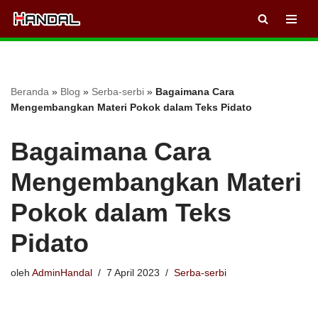
Lompat
ke
konten
Beranda
»
Blog
»
Serba-serbi
»
Bagaimana Cara
Mengembangkan Materi Pokok dalam Teks Pidato
Bagaimana Cara
Mengembangkan Materi
Pokok dalam Teks
Pidato
oleh
AdminHandal
7 April 2023
Serba-serbi