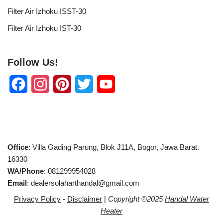
Filter Air Izhoku ISST-30
Filter Air Izhoku IST-30
Follow Us!
F
I
P
T
Y
a
n
i
w
o
c
s
n
i
u
e
t
t
t
T
Office
: Villa Gading Parung, Blok J11A, Bogor, Jawa Barat.
b
a
e
t
u
16330
WA/Phone
: 081299954028
o
g
r
e
b
Email
: dealersolaharthandal@gmail.com
o
r
e
r
e
Privacy Policy
-
Disclaimer
|
Copyright ©2025
Handal Water
k
a
s
C
Heater