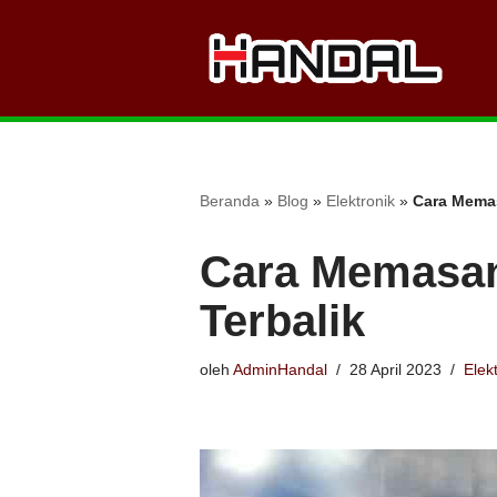
Lompat
ke
konten
Beranda
»
Blog
»
Elektronik
»
Cara Memas
Cara Memasan
Terbalik
oleh
AdminHandal
28 April 2023
Elek