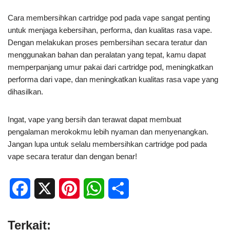
Cara membersihkan cartridge pod pada vape sangat penting
untuk menjaga kebersihan, performa, dan kualitas rasa vape.
Dengan melakukan proses pembersihan secara teratur dan
menggunakan bahan dan peralatan yang tepat, kamu dapat
memperpanjang umur pakai dari cartridge pod, meningkatkan
performa dari vape, dan meningkatkan kualitas rasa vape yang
dihasilkan.
Ingat, vape yang bersih dan terawat dapat membuat
pengalaman merokokmu lebih nyaman dan menyenangkan.
Jangan lupa untuk selalu membersihkan cartridge pod pada
vape secara teratur dan dengan benar!
F
X
P
W
S
a
i
h
h
Terkait:
c
n
a
a