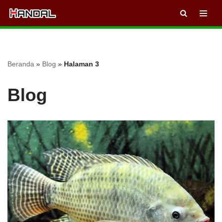
Lompat
ke
konten
Beranda
»
Blog
»
Halaman 3
Blog