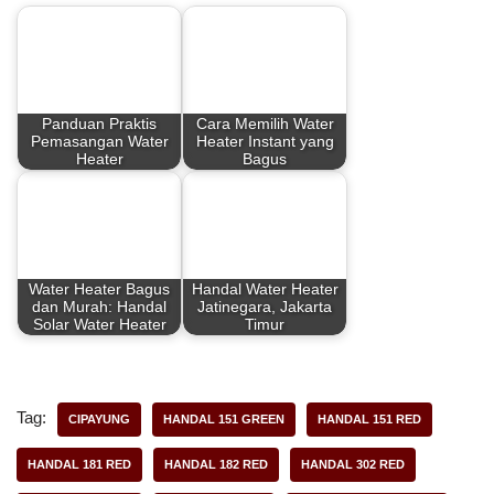
e
t
t
r
b
e
s
e
Panduan Praktis
Cara Memilih Water
o
r
A
Pemasangan Water
Heater Instant yang
Heater
Bagus
o
e
p
k
s
p
t
Water Heater Bagus
Handal Water Heater
dan Murah: Handal
Jatinegara, Jakarta
Solar Water Heater
Timur
Tag:
CIPAYUNG
HANDAL 151 GREEN
HANDAL 151 RED
HANDAL 181 RED
HANDAL 182 RED
HANDAL 302 RED