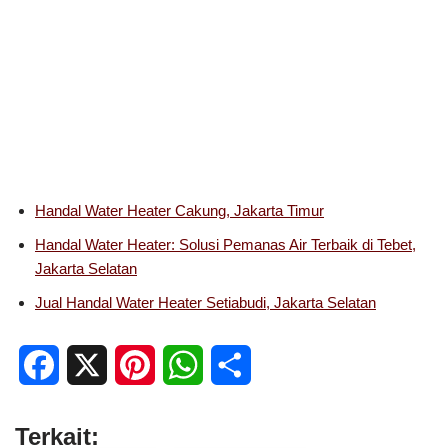
Handal Water Heater Cakung, Jakarta Timur
Handal Water Heater: Solusi Pemanas Air Terbaik di Tebet,
Jakarta Selatan
Jual Handal Water Heater Setiabudi, Jakarta Selatan
F
X
P
W
S
a
i
h
h
Terkait:
c
n
a
a