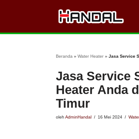
Lompat
ke
konten
Beranda
»
Water Heater
»
Jasa Service S
Jasa Service 
Heater Anda d
Timur
oleh
AdminHandal
16 Mei 2024
Wate