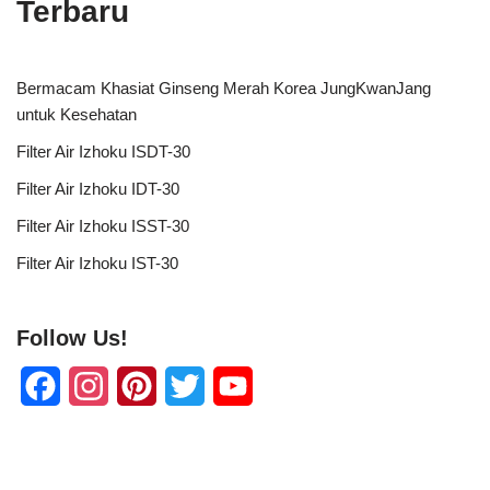
Terbaru
Bermacam Khasiat Ginseng Merah Korea JungKwanJang
untuk Kesehatan
Filter Air Izhoku ISDT-30
Filter Air Izhoku IDT-30
Filter Air Izhoku ISST-30
Filter Air Izhoku IST-30
Follow Us!
F
I
P
T
Y
a
n
i
w
o
c
s
n
i
u