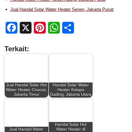
Jual Handal Solar Water Heater Senen, Jakarta Pusat
F
X
P
W
S
a
i
h
h
Terkait:
c
n
a
a
e
t
t
r
b
e
s
e
Jual Handal Solar Hot
Handal Solar Water
o
r
A
Water Heater Ciracas,
Heater Kelapa
Jakarta Timur
Gading, Jakarta Utara
o
e
p
k
s
p
t
Handal Solar Hot
Jual Handal Water
Water Heater di