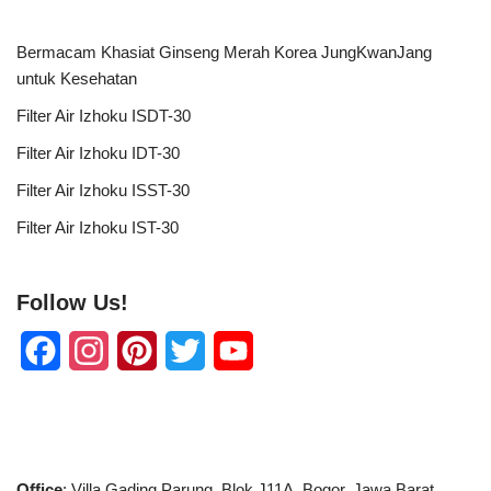
Bermacam Khasiat Ginseng Merah Korea JungKwanJang
untuk Kesehatan
Filter Air Izhoku ISDT-30
Filter Air Izhoku IDT-30
Filter Air Izhoku ISST-30
Filter Air Izhoku IST-30
Follow Us!
F
I
P
T
Y
a
n
i
w
o
c
s
n
i
u
e
t
t
t
T
Office
: Villa Gading Parung, Blok J11A, Bogor, Jawa Barat.