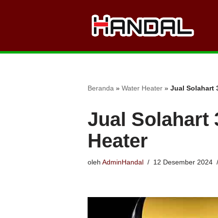
Lompat
ke
konten
Beranda
»
Water Heater
»
Jual Solahart 
Jual Solahart
Heater
oleh
AdminHandal
12 Desember 2024