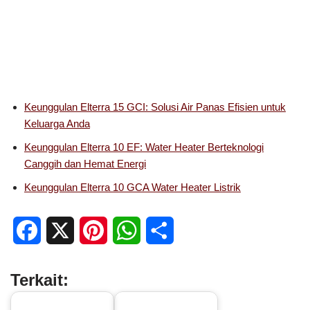
Keunggulan Elterra 15 GCI: Solusi Air Panas Efisien untuk
Keluarga Anda
Keunggulan Elterra 10 EF: Water Heater Berteknologi
Canggih dan Hemat Energi
Keunggulan Elterra 10 GCA Water Heater Listrik
F
X
P
W
S
a
i
h
h
Terkait:
c
n
a
a