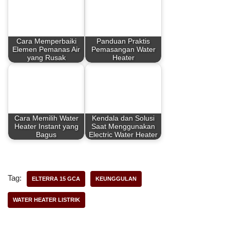
e
t
t
r
b
e
s
e
Cara Memperbaiki
Panduan Praktis
o
r
A
Elemen Pemanas Air
Pemasangan Water
yang Rusak
Heater
o
e
p
k
s
p
t
Cara Memilih Water
Kendala dan Solusi
Heater Instant yang
Saat Menggunakan
Bagus
Electric Water Heater
Tag:
ELTERRA 15 GCA
KEUNGGULAN
WATER HEATER LISTRIK