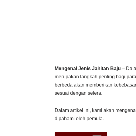
Mengenal Jenis Jahitan Baju
– Dala
merupakan langkah penting bagi par
berbeda akan memberikan kebebasan 
sesuai dengan selera.
Dalam artikel ini, kami akan mengena
dipahami oleh pemula.