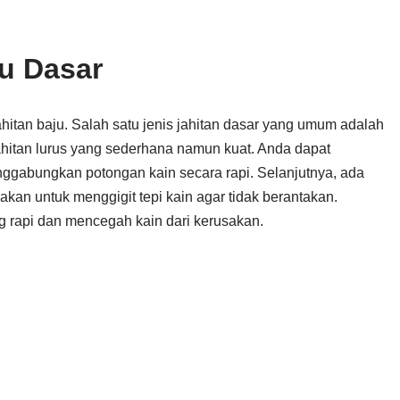
ju Dasar
ahitan baju. Salah satu jenis jahitan dasar yang umum adalah
 jahitan lurus yang sederhana namun kuat. Anda dapat
ggabungkan potongan kain secara rapi. Selanjutnya, ada
nakan untuk menggigit tepi kain agar tidak berantakan.
g rapi dan mencegah kain dari kerusakan.