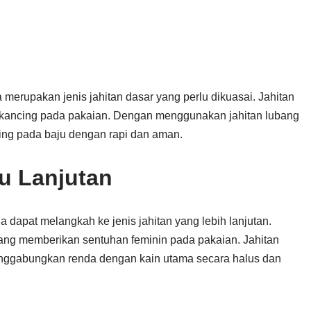
ga merupakan jenis jahitan dasar yang perlu dikuasai. Jahitan
 kancing pada pakaian. Dengan menggunakan jahitan lubang
ng pada baju dengan rapi dan aman.
ju Lanjutan
 dapat melangkah ke jenis jahitan yang lebih lanjutan.
yang memberikan sentuhan feminin pada pakaian. Jahitan
ggabungkan renda dengan kain utama secara halus dan