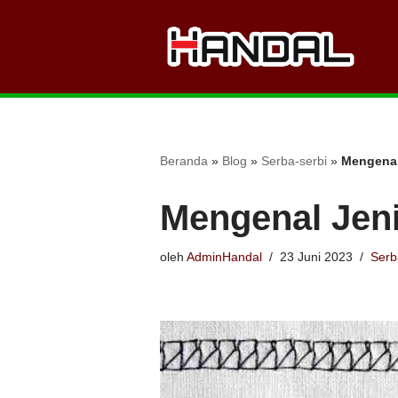
Lompat
ke
konten
Beranda
»
Blog
»
Serba-serbi
»
Mengenal
Mengenal Jeni
oleh
AdminHandal
23 Juni 2023
Serb