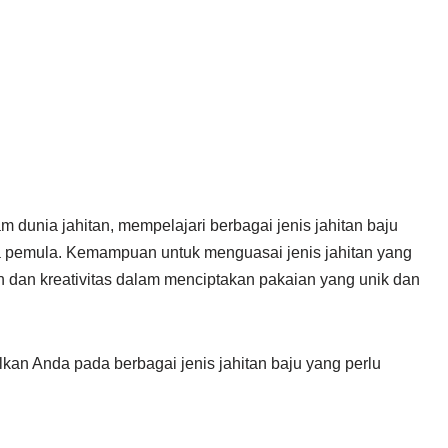
m dunia jahitan, mempelajari berbagai jenis jahitan baju
a pemula. Kemampuan untuk menguasai jenis jahitan yang
dan kreativitas dalam menciptakan pakaian yang unik dan
lkan Anda pada berbagai jenis jahitan baju yang perlu