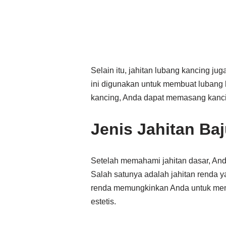
Selain itu, jahitan lubang kancing ju
ini digunakan untuk membuat lubang
kancing, Anda dapat memasang kanci
Jenis Jahitan Ba
Setelah memahami jahitan dasar, Anda
Salah satunya adalah jahitan renda 
renda memungkinkan Anda untuk men
estetis.